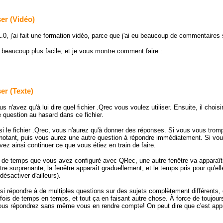
ser (Vidéo)
1.0, j'ai fait une formation vidéo, parce que j'ai eu beaucoup de commentaires 
 beaucoup plus facile, et je vous montre comment faire :
er (Texte)
vous n'avez qu'à lui dire quel fichier .Qrec vous voulez utiliser. Ensuite, il cho
e question au hasard dans ce fichier.
si le fichier .Qrec, vous n'aurez qu'à donner des réponses. Si vous vous trom
notant, puis vous aurez une autre question à répondre immédiatement. Si vou
ez ainsi continuer ce que vous étiez en train de faire.
 de temps que vous avez configuré avec QRec, une autre fenêtre va apparaît
être surprenante, la fenêtre apparaît graduellement, et le temps pris pour qu'
ésactiver d'ailleurs).
i répondre à de multiples questions sur des sujets complètement différents, 
 fois de temps en temps, et tout ça en faisant autre chose. À force de toujou
ous répondrez sans même vous en rendre compte! On peut dire que c'est app