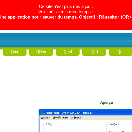
Ce site n'est plus mis à jour.
Voici où j'ai mis mon temps :
Une application pour sauver du temps, Objectif : Réussite+ (OR+
Qrer
QRec
Qred
.Qrd
.Qrec
Aperçu