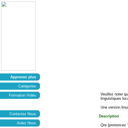
Apprenez plus
Catégories
Veuillez noter q
Formation Vidéo
linguistiques loc
Une version linux
Contactez Nous
Description
Aidez Nous
Qre (prononcez "