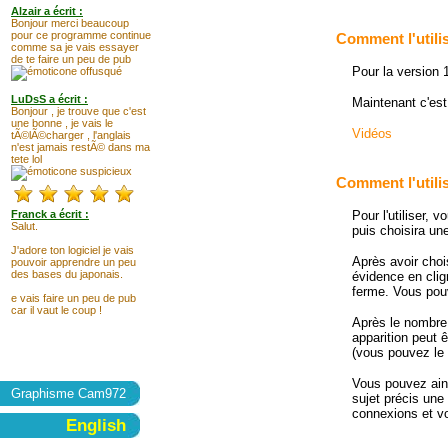
Alzair a écrit :
Bonjour merci beaucoup
pour ce programme continue
Comment l'utili
comme sa je vais essayer
de te faire un peu de pub
Pour la version 
LuDsS a écrit :
Maintenant c'est
Bonjour , je trouve que c'est
une bonne , je vais le
Vidéos
tÃ©lÃ©charger , l'anglais
n'est jamais restÃ© dans ma
tete lol
Comment l'utilis
Pour l'utiliser, 
Franck a écrit :
Salut.
puis choisira un
J'adore ton logiciel je vais
Après avoir choi
pouvoir apprendre un peu
des bases du japonais.
évidence en clig
ferme. Vous pouv
e vais faire un peu de pub
car il vaut le coup !
Après le nombre
apparition peut 
(vous pouvez le d
Vous pouvez ains
Graphisme Cam972
sujet précis une
connexions et v
English